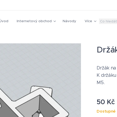
Úvod
Internetový obchod
Návody
Více
Držák
Držák na
K držáku 
M5.
50
Kč
Dostupné 