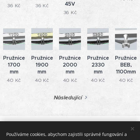
45V
36
Kč
36
Kč
36
Kč
Pružnice
Pružnice
Pružnice
Pružnice
Pružnice
1700
1900
2000
2330
BEB,
mm
mm
mm
mm
1100mm
40
Kč
40
Kč
40
Kč
40
Kč
40
Kč
Následující
© 2024 Všechna práva vyhrazena
Používáme cookies, abychom zajistili správné fungování a
Petr Berka