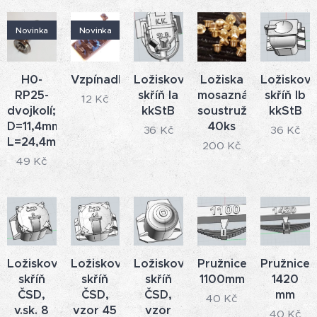
Novinka
Novinka
H0-
Vzpínadlo
Ložisková
Ložiska
Ložiskov
RP25-
skříň Ia
mosazná
skříň Ib
12
Kč
dvojkolí;
kkStB
soustružená,
kkStB
D=11,4mm,
40ks
36
Kč
36
Kč
L=24,4mm
200
Kč
49
Kč
Ložisková
Ložisková
Ložisková
Pružnice
Pružnice
skříň
skříň
skříň
1100mm
1420
ČSD,
ČSD,
ČSD,
mm
40
Kč
v.sk. 8
vzor 45
vzor
40
Kč