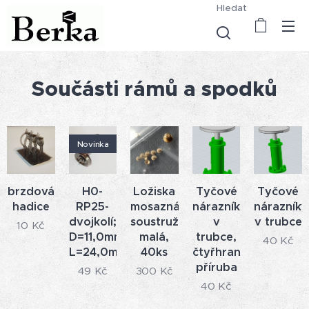
Hledat
Součásti rámů a spodků
Novinka
brzdová
H0-
Ložiska
Tyčové
Tyčové
hadice
RP25-
mosazná
nárazníky
nárazníky
dvojkolí;
soustružená
v
v trubce
10
Kč
D=11,0mm,
malá,
trubce,
40
Kč
L=24,0mm
40ks
čtyřhranná
příruba
49
Kč
300
Kč
40
Kč