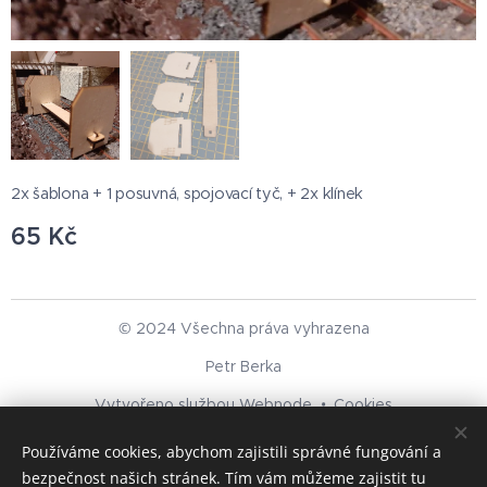
2x šablona + 1 posuvná, spojovací tyč, + 2x klínek
65
Kč
© 2024 Všechna práva vyhrazena
Petr Berka
Vytvořeno službou
Webnode
Cookies
Používáme cookies, abychom zajistili správné fungování a
Jazyky
bezpečnost našich stránek. Tím vám můžeme zajistit tu
Čeština
Deutsch