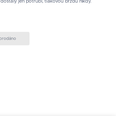
ostaly jen potrubí, tlakovou brzdu nikdy.
prodáno