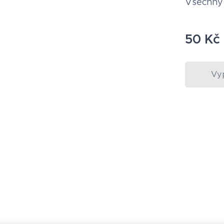
Všechny d
50
Kč
Vy