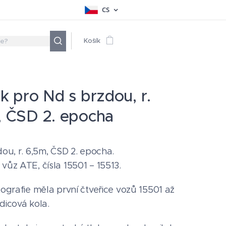
CS
Košík
k pro Nd s brzdou, r.
, ČSD 2. epocha
ou, r. 6,5m, ČSD 2. epocha.
ůz ATE, čísla 15501 – 15513.
ografie měla první čtveřice vozů 15501 až
dicová kola.