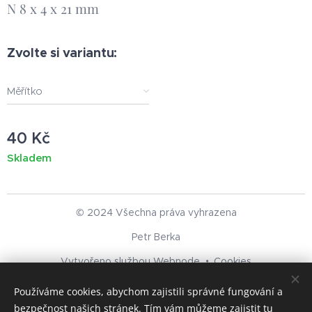
N 8 x 4 x 21 mm
Zvolte si variantu:
Měřítko
40
Kč
Skladem
© 2024 Všechna práva vyhrazena
Petr Berka
Vytvořeno službou
Webnode
Cookies
Používáme cookies, abychom zajistili správné fungování a
Jazyky
bezpečnost našich stránek. Tím vám můžeme zajistit tu