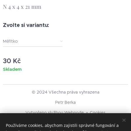
N 4 x 4 x 21 mm
Zvolte si variantu:
Měřítko
30
Kč
Skladem
© 2024 Všechna práva vyhrazena
Petr Berka
Vytvořeno službou
Webnode
Cookies
Používáme cookies, abychom zajistili správné fungování a
Jazyky