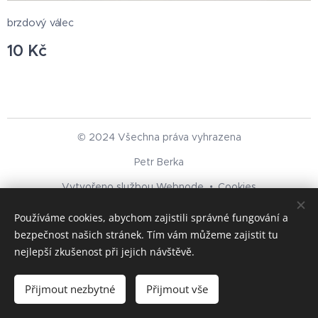
brzdový válec
10
Kč
© 2024 Všechna práva vyhrazena
Petr Berka
Vytvořeno službou
Webnode
Cookies
Používáme cookies, abychom zajistili správné fungování a
Jazyky
bezpečnost našich stránek. Tím vám můžeme zajistit tu
Čeština
Deutsch
nejlepší zkušenost při jejich návštěvě.
Do košíku
Přijmout nezbytné
Přijmout vše