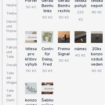
Förferwagen
Gerader
Gerader
tělíska
tělíska
Neuheiten
Beinhalter
Beinhalter
pohyblivá
nepohy
50
Kč
links
rechts
225
90
Kč
Triebwagen
50
Kč
50
Kč
Kč
Dienst-
und
Postwagen
Ausverkauft
Güterwagen
Fahrzeugdetails
tělesa
Controllerhalter
Fremo
námezníky
20ks
und
pro
für
Signalschacht
konzol
40
Kč
Teile
křižovatkové
Daisy,
vzdušn
50
Kč
výhybky
Fred
vedení
Decals
110
Kč
50
Kč
40
Kč
Teile
der
Wagenkasten
Ausverkauft
Teile
der
konzole
Šablona
Dach