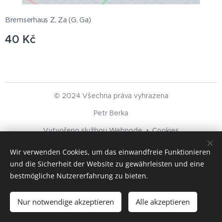
Bremserhaus Z, Za (G, Ga)
40
Kč
© 2024 Všechna práva vyhrazena
Petr Berka
Vytvořeno službou
Webnode
Cookies
Wir verwenden Cookies, um das einwandfreie Funktionieren
Sprachen
und die Sicherheit der Website zu gewährleisten und eine
Čeština
Deutsch
bestmögliche Nutzererfahrung zu bieten.
Zum Warenkorb hinzufügen
Nur notwendige akzeptieren
Alle akzeptieren