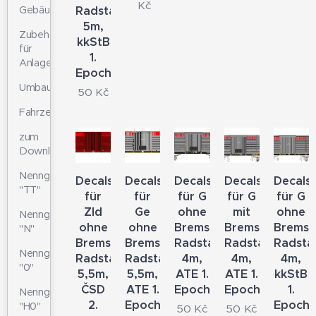
Kč
Radstand
Gebäudeteile
5m,
Zubehör
kkStB
für
1.
Anlagen
Epoche
Umbausätze
50
Kč
Fahrzeugdetaile
zum
Download
Nenngrösse
Decals
Decals
Decals
Decals
Decals
"TT"
für
für
für G
für G
für G
Zld
Ge
ohne
mit
ohne
Nenngrösse
ohne
ohne
Bremse,
Bremse,
Bremse
"N"
Bremse,
Bremse,
Radstand
Radstand
Radsta
Nenngrösse
Radstand
Radstand
4m,
4m,
4m,
"0"
5,5m,
5,5m,
ATE 1.
ATE 1.
kkStB
ČSD
ATE 1.
Epoche
Epoche
1.
Nenngrösse
2.
Epoche
Epoch
"H0"
50
Kč
50
Kč