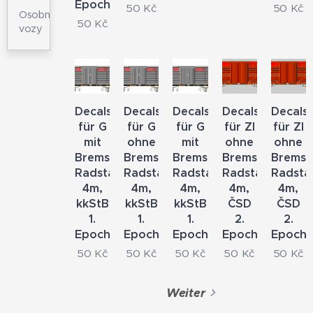
Epoche
50
Kč
50
Kč
Osobní
50
Kč
vozy
Decals
Decals
Decals
Decals
Decals
für G
für G
für G
für Zl
für Zl
mit
ohne
mit
ohne
ohne
Bremse,
Bremse,
Bremse,
Bremse,
Bremse
Radstand
Radstand
Radstand
Radstand
Radsta
4m,
4m,
4m,
4m,
4m,
kkStB
kkStB
kkStB
ČSD
ČSD
1.
1.
1.
2.
2.
Epoche
Epoche
Epoche
Epoche
Epoch
50
Kč
50
Kč
50
Kč
50
Kč
50
Kč
Weiter