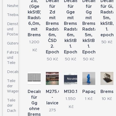
Zd,
Decals
Decals
Decals
Decals
Neuheiten
(Gge
für
für
für
für Gi,
kkStB),
Zd
Gge
Gg
Radsta
Triebwagen
Radstand
mit
mit
mit
5m,
6,0m,
Bremse,
Bremse,
Bremse,
kkStB,
Dienst-
mit
Radstand
Radstand
Radstand
1.
und
Postwagen
Bremse
6m,
6m,
5m,
epoch
ČSD
kkStB
kkStB
1.200
50
Kč
Güterwagen
2.
1.
1.
Kč
Epoche
Epoche
Epoche
Fahrzeugdetails
und
50
Kč
50
Kč
50
Kč
Teile
Decals
Novinka
Teile
der
Decals
M275.0
M130.168
Papagei
Bremss
Wagenkasten
für
-
1.550
1
Kč
10
Kč
Teile
Gg
lavice
der
Kč
ohne
275
Dach
Bremse,